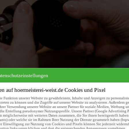
Jobs
Termin
tenschutzeinstellungen
 Beratung für in Blank
n auf hoermeisterei-weist.de Cookies und Pixel
e Funktion unserer Website zu gewährleisten, Inhalte und Anzeigen zu personalisi
bieten zu können und die Zugriffe auf unserer Website zu analysieren. Außerdem g
hrer Verwendung unserer Website an unsere Partner für soziale Medien, Werbung un
die Erstellung pseudonymer Nutzungsprofile. Unsere Partner (Google Advertising P
n möglicherweise mit weiteren Daten zusammen, die Sie ihnen bereitgestellt haben
unts) oder welche sie im Rahmen Ihrer Nutzung der Dienste gesammelt haben (bsp
hre Einwilligung zur Nutzung von Cookies und Pixeln können Sie jederzeit widerruf
utton links unten klicken und dort die entsprechenden Anpassungen vornehmen.