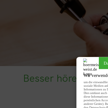
Da
Besser hören dank
Wir verwende
um die einwandfrei
soziale Medien an
Informationen zu I
Dies umfasst auch 
diese Informatione
persönlichen Acco
anderer Geräte). I
den Datenschutz-B