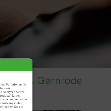
enburg & Gernrode
eren, Funktionen für
eben wir
d Analysen weiter.
roducts) führen
 (bspw. anhand eines
w. Nutzungsdaten
en, indem Sie auf