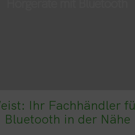
Hörgeräte mit Bluetooth
Jobs
Termin
ist: Ihr Fachhändler f
Bluetooth in der Nähe