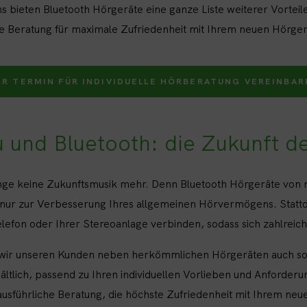
ieten Bluetooth Hörgeräte eine ganze Liste weiterer Vorteile
lle Beratung für maximale Zufriedenheit mit Ihrem neuen Hörger
ER TERMIN FÜR INDIVIDUELLE HÖRBERATUNG VEREINBAR
u und Bluetooth: die Zukunft d
ange keine Zukunftsmusik mehr. Denn Bluetooth Hörgeräte von
 nur zur Verbesserung Ihres allgemeinen Hörvermögens. Stattdes
lefon oder Ihrer Stereoanlage verbinden, sodass sich zahlrei
 wir unseren Kunden neben herkömmlichen Hörgeräten auch solc
ltlich, passend zu Ihren individuellen Vorlieben und Anforderu
usführliche Beratung, die höchste Zufriedenheit mit Ihrem neu