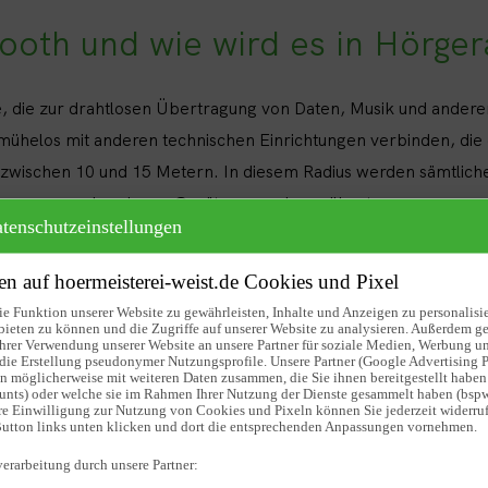
tooth und wie wird es in Hörger
e, die zur drahtlosen Übertragung von Daten, Musik und anderen
ch mühelos mit anderen technischen Einrichtungen verbinden, die 
 zwischen 10 und 15 Metern. In diesem Radius werden sämtliche
verbundenen Gerät zum anderen übertragen.
tenschutzeinstellungen
können sie dadurch anderweitig als ausschließlich zur Verbe
n auf hoermeisterei-weist.de Cookies und Pixel
tooth Hörgeräte ohne großen Aufwand zum Kopfhörer oder auch
e Funktion unserer Website zu gewährleisten, Inhalte und Anzeigen zu personalisi
adurch erhält der Träger ein deutliches Plus an Komfort im Allta
bieten zu können und die Zugriffe auf unserer Website zu analysieren. Außerdem g
hrer Verwendung unserer Website an unsere Partner für soziale Medien, Werbung un
die Erstellung pseudonymer Nutzungsprofile. Unsere Partner (Google Advertising P
hen Funktionen bieten Hörgerä
n möglicherweise mit weiteren Daten zusammen, die Sie ihnen bereitgestellt haben
unts) oder welche sie im Rahmen Ihrer Nutzung der Dienste gesammelt haben (bsp
hre Einwilligung zur Nutzung von Cookies und Pixeln können Sie jederzeit widerruf
utton links unten klicken und dort die entsprechenden Anpassungen vornehmen.
ttstelle versehen sind, verwenden Sie je nach Bedarf ganz unte
erarbeitung durch unsere Partner:
Ihrem Hörgerät verbinden können. Dann können Sie Ihr Bluetoo