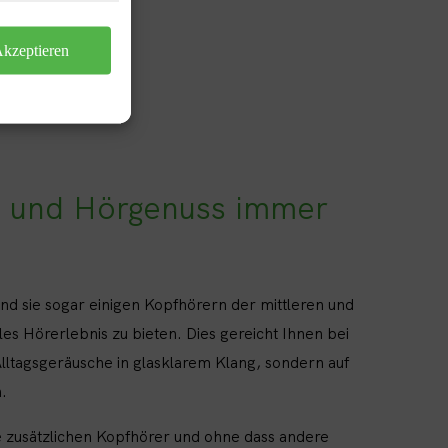
kzeptieren
k- und Hörgenuss immer
nd sie sogar einigen Kopfhörern der mittleren und
s Hörerlebnis zu bieten. Dies gereicht Ihnen bei
Alltagsgeräusche in glasklarem Klang, sondern auf
.
e zusätzlichen Kopfhörer und ohne dass andere