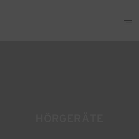
Startseite
Über uns
Leistungen
HÖRGERÄTE
Neues & Angebote