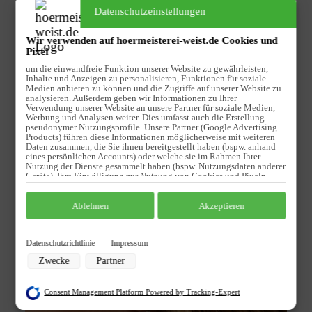
Datenschutzeinstellungen
Wir verwenden auf hoermeisterei-weist.de Cookies und
Pixel
um die einwandfreie Funktion unserer Website zu gewährleisten,
Inhalte und Anzeigen zu personalisieren, Funktionen für soziale
Medien anbieten zu können und die Zugriffe auf unserer Website zu
analysieren. Außerdem geben wir Informationen zu Ihrer
Verwendung unserer Website an unsere Partner für soziale Medien,
Werbung und Analysen weiter. Dies umfasst auch die Erstellung
pseudonymer Nutzungsprofile. Unsere Partner (Google Advertising
Products) führen diese Informationen möglicherweise mit weiteren
Daten zusammen, die Sie ihnen bereitgestellt haben (bspw. anhand
eines persönlichen Accounts) oder welche sie im Rahmen Ihrer
Nutzung der Dienste gesammelt haben (bspw. Nutzungsdaten anderer
Geräte). Ihre Einwilligung zur Nutzung von Cookies und Pixeln
können Sie jederzeit widerrufen, indem Sie auf den Datenschutz-
Button links unten klicken und dort die entsprechenden
Anpassungen vornehmen.
Ablehnen
Akzeptieren
Zwecke der Datenverarbeitung durch unsere Partner:
Datenschutzrichtlinie
Impressum
Speichern von oder Zugriff auf Informationen auf einem Endgerät
Verwendung reduzierter Daten zur Auswahl von Werbeanzeigen
Zwecke
Partner
Erstellung von Profilen für personalisierte Werbung
Verwendung von Profilen zur Auswahl personalisierter Werbung
Erstellung von Profilen zur Personalisierung von Inhalten
Verwendung von Profilen zur Auswahl personalisierter Inhalte
Consent Management Platform Powered by Tracking-Expert
Messung der Werbeleistung
Messung der Performance von Inhalten